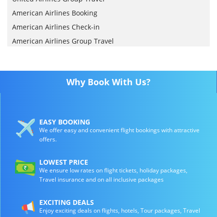
American Airlines Booking
American Airlines Check-in
American Airlines Group Travel
Why Book With Us?
EASY BOOKING
We offer easy and convenient flight bookings with attractive
offers.
LOWEST PRICE
We ensure low rates on flight tickets, holiday packages,
Travel insurance and on all inclusive packages
EXCITING DEALS
Enjoy exciting deals on flights, hotels, Tour packages, Travel