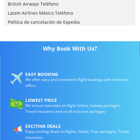
British Airways Teléfono
Latam Airlines México Teléfono
Política de cancelación de Expedia
Why Book With Us?
EASY BOOKING
We offer easy and convenient flight bookings with attractive
offers.
LOWEST PRICE
We ensure low rates on flight tickets, holiday packages,
Travel insurance and on all inclusive packages
EXCITING DEALS
Enjoy exciting deals on flights, hotels, Tour packages, Travel
insurance.