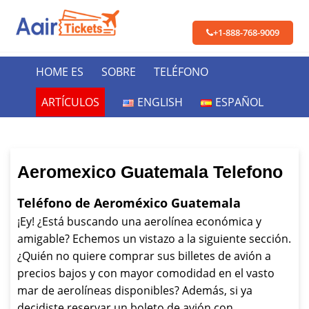
+1-888-768-9009
HOME ES
SOBRE
TELÉFONO
ARTÍCULOS
ENGLISH
ESPAÑOL
Aeromexico Guatemala Telefono
Teléfono de Aeroméxico Guatemala
¡Ey! ¿Está buscando una aerolínea económica y
amigable? Echemos un vistazo a la siguiente sección.
¿Quién no quiere comprar sus billetes de avión a
precios bajos y con mayor comodidad en el vasto
mar de aerolíneas disponibles? Además, si ya
decidiste reservar un boleto de avión con