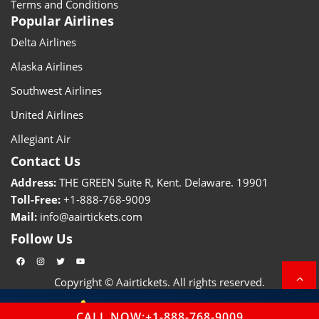
Terms and Conditions
Popular Airlines
Delta Airlines
Alaska Airlines
Southwest Airlines
United Airlines
Allegiant Air
Contact Us
Address:
THE GREEN Suite R, Kent. Delaware. 19901
Toll-Free:
+1-888-768-9009
Mail:
info@aairtickets.com
Follow Us
Facebook
Instagram
Twitter
YouTube
Copyright © Aairtickets. All rights reserved.
+1-888-768-9009
CALL NOW:+1-888-768-9009