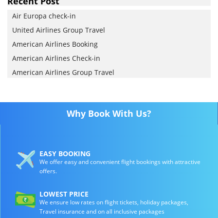
Recent Post
Air Europa check-in
United Airlines Group Travel
American Airlines Booking
American Airlines Check-in
American Airlines Group Travel
Why Book With Us?
EASY BOOKING
We offer easy and convenient flight bookings with attractive
offers.
LOWEST PRICE
We ensure low rates on flight tickets, holiday packages,
Travel insurance and on all inclusive packages