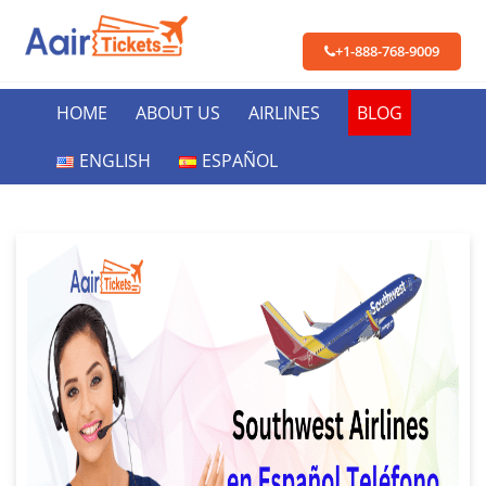
+1-888-768-9009
HOME
ABOUT US
AIRLINES
BLOG
ENGLISH
ESPAÑOL