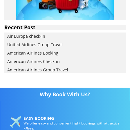
Recent Post
Air Europa check-in
United Airlines Group Travel
American Airlines Booking
American Airlines Check-in
American Airlines Group Travel
Why Book With Us?
EASY BOOKING
We offer easy and convenient flight bookings with attractive
offers.