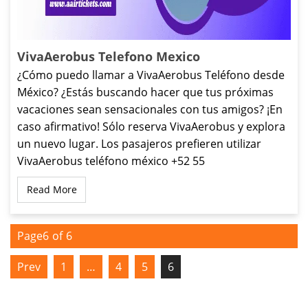
VivaAerobus Telefono Mexico
¿Cómo puedo llamar a VivaAerobus Teléfono desde
México? ¿Estás buscando hacer que tus próximas
vacaciones sean sensacionales con tus amigos? ¡En
caso afirmativo! Sólo reserva VivaAerobus y explora
un nuevo lugar. Los pasajeros prefieren utilizar
VivaAerobus teléfono méxico +52 55
Read More
Page6
of
6
Prev
1
…
4
5
6